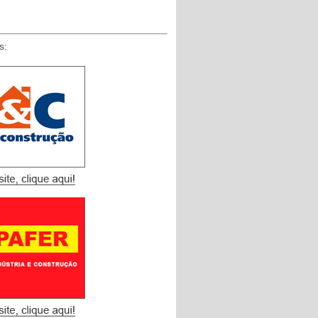
s:
​ ​