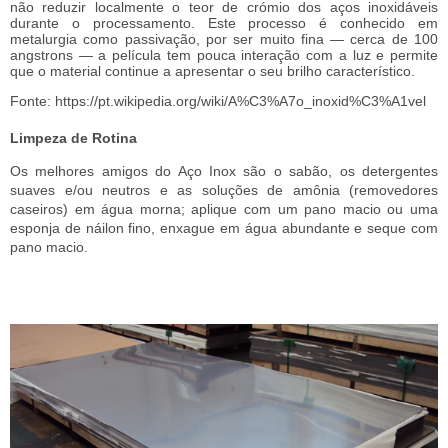
não reduzir localmente o teor de crómio dos aços inoxidáveis
durante o processamento. Este processo é conhecido em
metalurgia como passivação, p
or ser muito fina — cerca de 100
angstrons — a película tem pouca interação com a luz e permite
que o material continue a apresentar o seu brilho característico.
Fonte: https://pt.wikipedia.org/wiki/A%C3%A7o_inoxid%C3%A1vel
Limpeza de Rotina
Os melhores amigos do Aço Inox são o sabão, os detergentes
suaves e/ou neutros e as soluções de amônia (removedores
caseiros) em água morna; aplique com um pano macio ou uma
esponja de náilon fino, enxague em água abundante e seque com
pano macio.