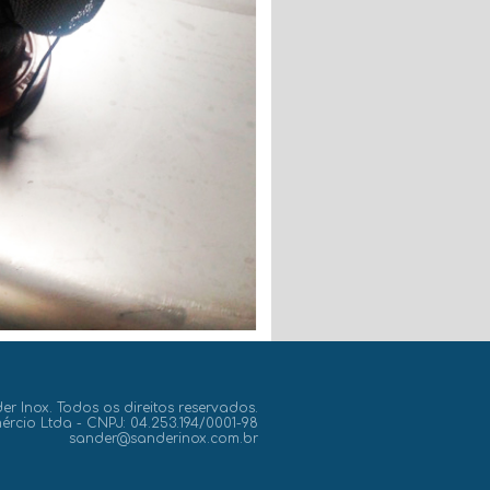
r Inox. Todos os direitos reservados.
ércio Ltda - CNPJ: 04.253.194/0001-98
sander@sanderinox.com.br